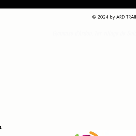
© 2024 by ARD TRAI
Gymnase d'Ardon, 1er village de Sol
t